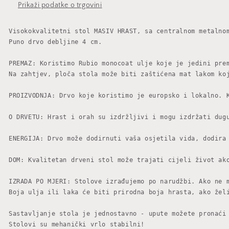
Prikaži podatke o trgovini
Visokokvalitetni stol MASIV HRAST, sa centralnom metalnom
Puno drvo debljine 4 cm.                    

PREMAZ: Koristimo Rubio monocoat ulje koje je jedini prem
Na zahtjev, ploča stola može biti zaštićena mat lakom koj
PROIZVODNJA: Drvo koje koristimo je europsko i lokalno. 
O DRVETU: Hrast i orah su izdržljivi i mogu izdržati dugu
ENERGIJA: Drvo može dodirnuti vaša osjetila vida, dodira 
DOM: Kvalitetan drveni stol može trajati cijeli život ako
IZRADA PO MJERI: Stolove izrađujemo po narudžbi. Ako ne m
Boja ulja ili laka će biti prirodna boja hrasta, ako želi
Sastavljanje stola je jednostavno - upute možete pronaći 
Stolovi su mehanički vrlo stabilni!                    
