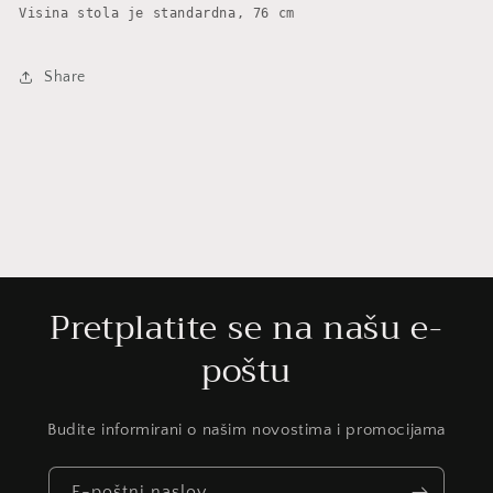
Visina stola je standardna, 76 cm
Share
Pretplatite se na našu e-
poštu
Budite informirani o našim novostima i promocijama
E-poštni naslov