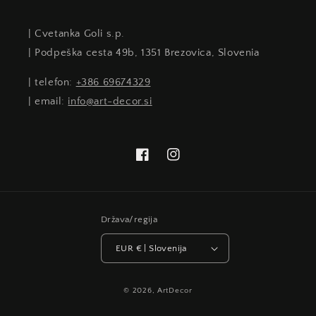
| Cvetanka Goli s.p.
| Podpeška cesta 49b, 1351 Brezovica, Slovenia
| telefon:
+386 69674329
| email:
info@art-decor.si
Facebook
Instagram
Država/regija
EUR € | Slovenija
© 2026,
ArtDecor