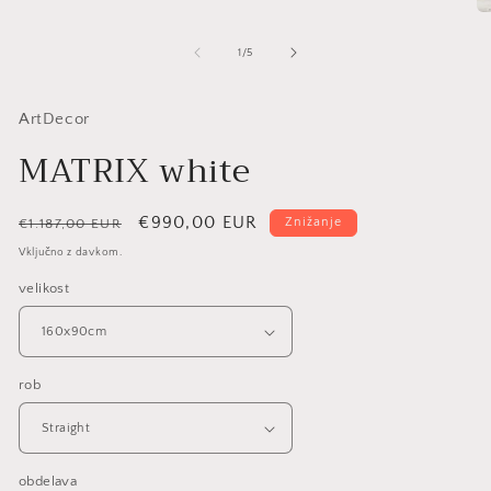
od
1
/
5
ArtDecor
MATRIX white
Redna
Znižana
€990,00 EUR
Znižanje
€1.187,00 EUR
cena
cena
Vključno z davkom.
velikost
rob
obdelava