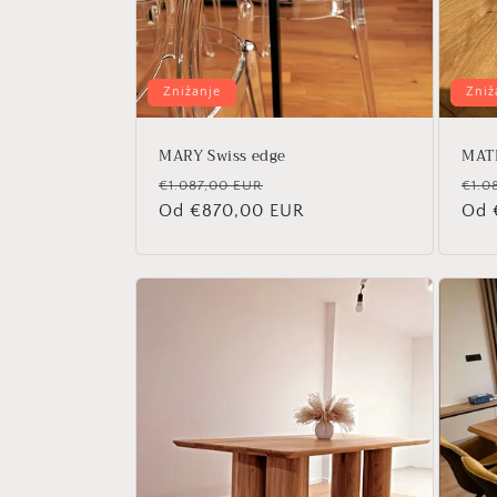
Znižanje
Zniž
MARY Swiss edge
MATR
Redna
Znižana
Red
€1.087,00 EUR
€1.0
cena
Od €870,00 EUR
cena
cen
Od 