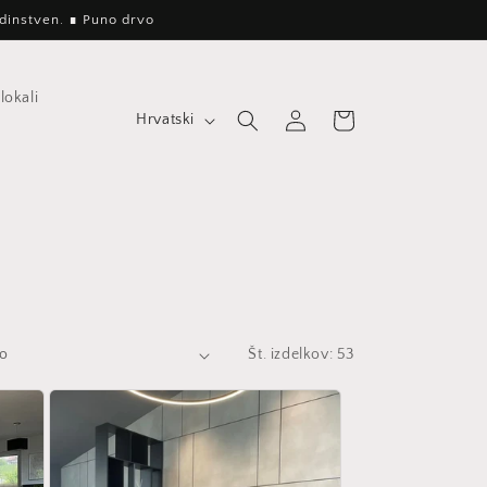
jedinstven. ∎ Puno drvo
lokali
J
Prijava
Košarica
Hrvatski
e
z
i
k
Št. izdelkov: 53