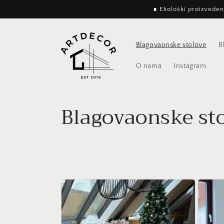
Preskoči
∎ Ekološki proizvedeno
na
vsebino
Blagovaonske stolove
B
O nama
Instagram
Z
Blagovaonske st
b
i
r
k