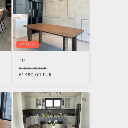
Znižanje
T11
Redna
Znižana
€1.600,00 EUR
cena
€1.480,00 EUR
cena