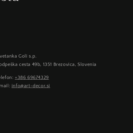
Cvetanka Goli s.p.
Podpeška cesta 49b, 1351 Brezovica, Slovenia
telefon:
+386 69674329
email:
info@art-decor.si