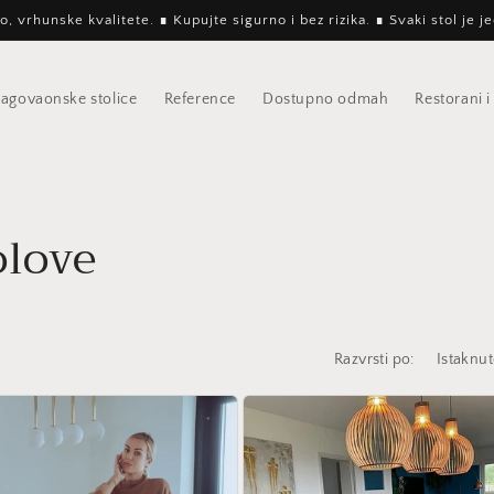
, vrhunske kvalitete. ∎ Kupujte sigurno i bez rizika. ∎ Svaki stol je 
lagovaonske stolice
Reference
Dostupno odmah
Restorani i 
olove
Razvrsti po: