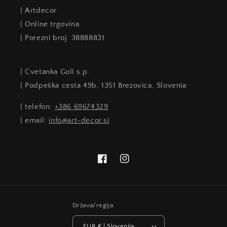
| Artdecor
| Online trgovina
| Porezni broj: 38888831
| Cvetanka Goli s.p.
| Podpeška cesta 49b, 1351 Brezovica, Slovenia
| telefon:
+386 69674329
| email:
info@art-decor.si
Facebook
Instagram
Država/regija
EUR € | Slovenija