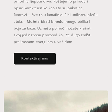
prirodnu ljepotu drva. Poštujemo prirodu i
njene karakteristike kao što su pukotine,
čvorovi... Sve to u konačnici čini unikatnu ploču
stola... Možete birati između mnogo oblika i
boja za bazu. Uz našu pomoć možete kreirati
svoj jedinstveni proizvod koji će dugo zračiti
prekrasnom energijom u vaš dom.
Kontaktiraj nas