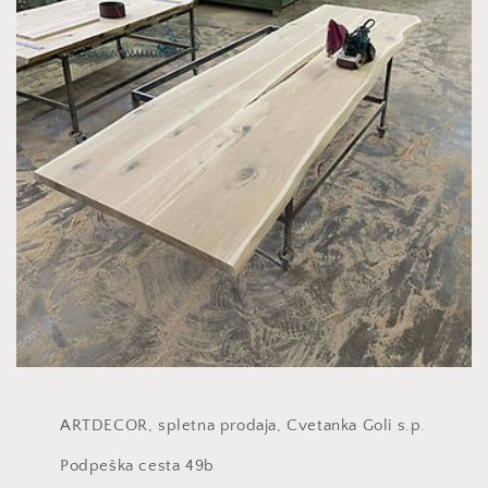
ARTDECOR, spletna prodaja, Cvetanka Goli s.p.
Podpeška cesta 49b