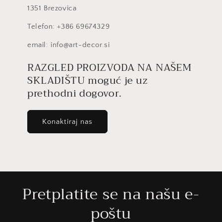
1351 Brezovica
Telefon: +386 69674329
email: info@art-decor.si​
RAZGLED PROIZVODA NA NAŠEM
SKLADIŠTU moguć je uz
prethodni dogovor.
Konaktiraj nas
Pretplatite se na našu e-
poštu