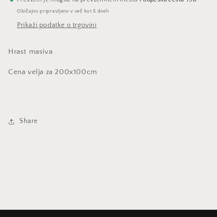
Običajno pripravljeno v več kot 5 dneh
Prikaži podatke o trgovini
Hrast masiva
Cena velja za 200x100cm
Share