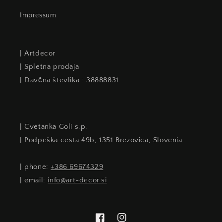
Impressum
| Artdecor
| Spletna prodaja
| Davčna števlika : 38888831
| Cvetanka Goli s.p.
| Podpeška cesta 49b, 1351 Brezovica, Slovenia
| phone:
+386 69674329
| email:
info@art-decor.si