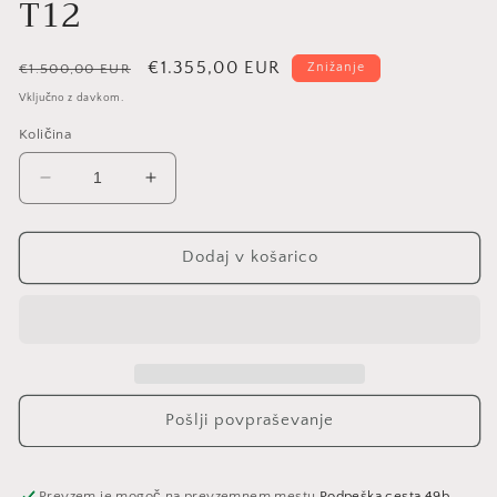
T12
Redna
Znižana
€1.355,00 EUR
Znižanje
€1.500,00 EUR
cena
cena
Vključno z davkom.
Količina
Pomanjšaš
Povečaj
količino
količino
za
za
izdelek
izdelek
Dodaj v košarico
T12
T12
Pošlji povpraševanje
Prevzem je mogoč na prevzemnem mestu
Podpeška cesta 49b