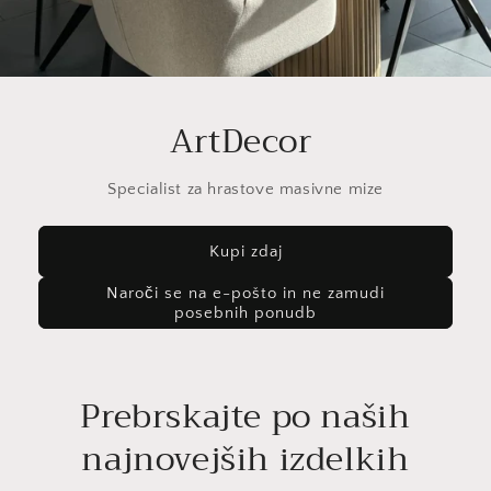
ArtDecor
Specialist za hrastove masivne mize
Kupi zdaj
Naroči se na e-pošto in ne zamudi
posebnih ponudb
Prebrskajte po naših
najnovejših izdelkih