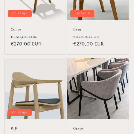
Znižanje
Znižanje
Curve
Ever
Redna
Znižana
Redna
Znižana
€350,00 EUR
€420,00 EUR
cena
€270,00 EUR
cena
cena
€270,00 EUR
cena
Znižanje
P. P.
Grace