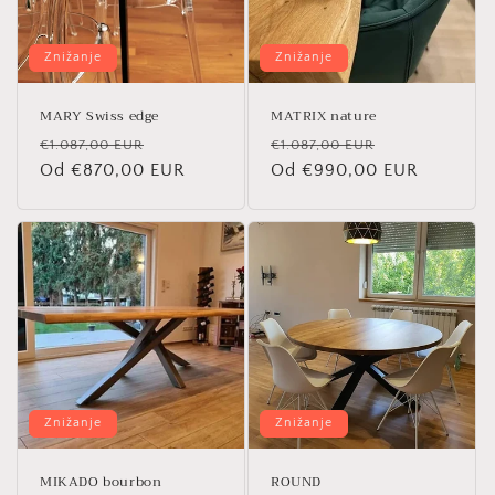
Znižanje
Znižanje
MARY Swiss edge
MATRIX nature
Redna
Znižana
Redna
Znižana
€1.087,00 EUR
€1.087,00 EUR
cena
Od €870,00 EUR
cena
cena
Od €990,00 EUR
cena
Znižanje
Znižanje
MIKADO bourbon
ROUND