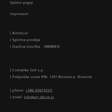
Splošni pogoji
Impressum
| Artdecor
| Spletna prodaja
| Davčna števlika : 38888831
| Cvetanka Goli s.p.
| Podpeška cesta 49b, 1351 Brezovica, Slovenia
| phone:
+386 69674329
| email:
info@art-decor.si