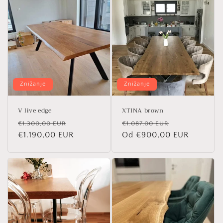
Znižanje
Znižanje
V live edge
XTINA brown
Redna
Znižana
Redna
Znižana
€1.300,00 EUR
€1.087,00 EUR
cena
€1.190,00 EUR
cena
cena
Od €900,00 EUR
cena