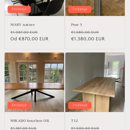
Znižanje
Znižanje
MARY nature
Pear 3
Redna
Znižana
Redna
Znižana
€1.087,00 EUR
€1.580,00 EUR
cena
Od €870,00 EUR
cena
cena
€1.380,00 EUR
cena
Znižanje
Znižanje
MIKADO bourbon OIL
T12
Redna
Znižana
Redna
Znižana
€1.187,00 EUR
€1.500,00 EUR