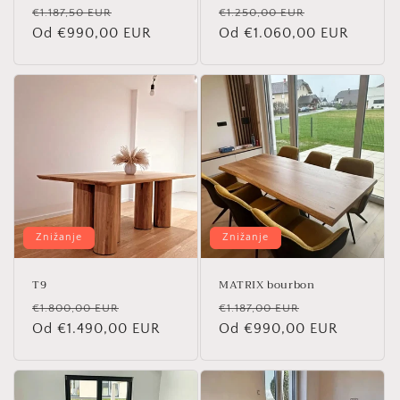
Redna
Znižana
Redna
Znižana
€1.187,50 EUR
€1.250,00 EUR
cena
Od €990,00 EUR
cena
cena
Od €1.060,00 EUR
cena
Znižanje
Znižanje
T9
MATRIX bourbon
Redna
Znižana
Redna
Znižana
€1.800,00 EUR
€1.187,00 EUR
cena
Od €1.490,00 EUR
cena
cena
Od €990,00 EUR
cena