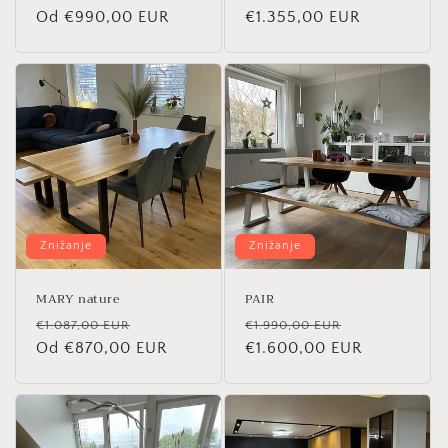
cena
Od €990,00 EUR
cena
cena
€1.355,00 EUR
cena
Znižanje
Znižanje
MARY nature
PAIR
Redna
Znižana
Redna
Znižana
€1.087,00 EUR
€1.990,00 EUR
cena
Od €870,00 EUR
cena
cena
€1.600,00 EUR
cena