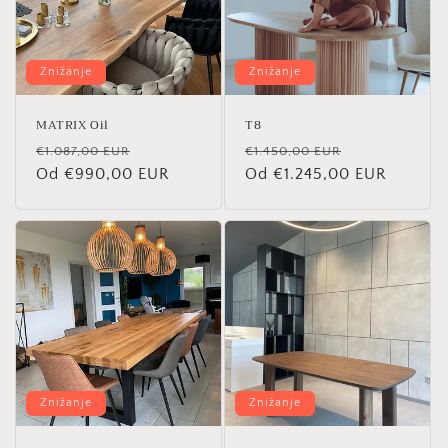
Znižanje
Znižanje
MATRIX Oil
T8
Redna
Znižana
Redna
Znižana
€1.087,00 EUR
€1.450,00 EUR
cena
Od €990,00 EUR
cena
cena
Od €1.245,00 EUR
cena
Znižanje
Znižanje