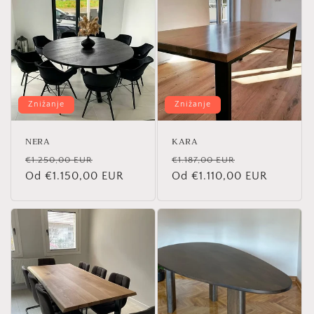
Znižanje
Znižanje
NERA
KARA
Redna
Znižana
Redna
Znižana
€1.250,00 EUR
€1.187,00 EUR
cena
Od €1.150,00 EUR
cena
cena
Od €1.110,00 EUR
cena