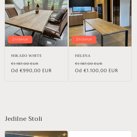
Znižanje
Znižanje
MIKADO WHITE
HELENA
Redna
Znižana
Redna
Znižana
€1.187,00 EUR
€1.187,00 EUR
cena
Od €990,00 EUR
cena
cena
Od €1.100,00 EUR
cena
Jedilne Stoli