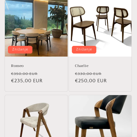
Znižanje
Znižanje
Romeo
Charlie
Redna
Znižana
Redna
Znižana
€350,00 EUR
€330,00 EUR
cena
€235,00 EUR
cena
cena
€250,00 EUR
cena