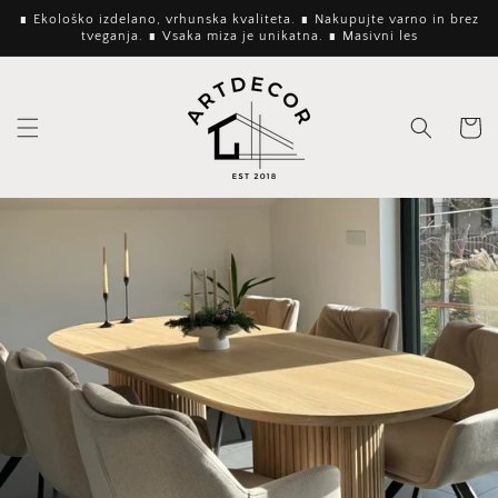
Preskoči
∎ Ekološko izdelano, vrhunska kvaliteta. ∎ Nakupujte varno in brez
na
tveganja. ∎ Vsaka miza je unikatna. ∎ Masivni les
vsebino
Košaric