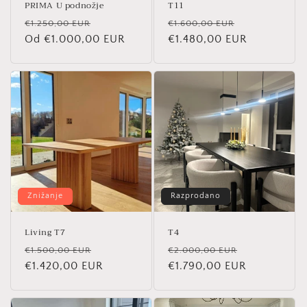
PRIMA U podnožje
T11
Redna
Znižana
Redna
Znižana
€1.250,00 EUR
€1.600,00 EUR
cena
Od €1.000,00 EUR
cena
cena
€1.480,00 EUR
cena
Znižanje
Razprodano
Living T7
T4
Redna
Znižana
Redna
Znižana
€1.500,00 EUR
€2.000,00 EUR
cena
€1.420,00 EUR
cena
cena
€1.790,00 EUR
cena