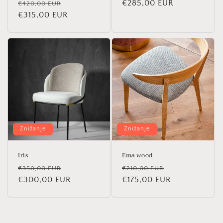
Redna
Znižana
Redna
€285,00 EUR
€420,00 EUR
cena
€315,00 EUR
cena
cena
Znižanje
Znižanje
Iris
Ema wood
Redna
Znižana
Redna
Znižana
€350,00 EUR
€210,00 EUR
cena
€300,00 EUR
cena
cena
€175,00 EUR
cena