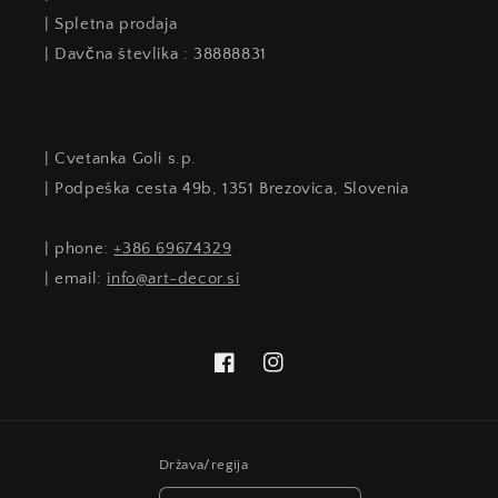
| Spletna prodaja
| Davčna števlika : 38888831
| Cvetanka Goli s.p.
| Podpeška cesta 49b, 1351 Brezovica, Slovenia
| phone:
+386 69674329
| email:
info@art-decor.si
Facebook
Instagram
Država/regija