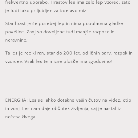
frekventno uporabo. Hrastov les ima zelo lep vzorec, zato
je tudi tako priljubljen za izdelavo miz.
Star hrast je še posebej lep in nima popolnoma gladke
površine. Zanj so dovoljene tudi manjše razpoke in
neravnine.
Ta les je recikliran, star do 200 let, odličnih barv, razpok in
vzorcev. Vsak les te mizne plošče ima zgodovino!
ENERGIJA: Les se lahko dotakne vaših čutov na videz, otip
in vonj. Les nam daje občutek življenja, saj je nastal iz
nečesa živega.