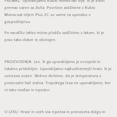
PREMAZ: Uporabljamo Rubio monocoat olje, ki je edini
premaz varen za živila. Površine zaščitene z Rubio
Monocoat oljem Plus 2C so varne za uporabo v
gospodinjstvu.
Po naročilu lahko mizno ploščo zaščitimo z lakom, ki je
prav tako dober in obstojen.
PROIZVODNJA: Les, ki ga uporabljamo je evropski in
lokalno pridobljen. Uporabljamo najkvalitetnejši hrast, ki je
ustrezno sušen. Skrbno skrbimo, da je temperatura v
proizvodni hali stalna. Tropskega lesa ne uporabljamo, ker
ni tako močan in trpežen.
O LESU: Hrast in oreh sta trpežna in preneseta dolgo in