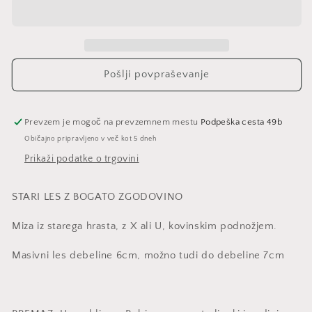
oak
oak
60mm
60mm
Pošlji povpraševanje
Prevzem je mogoč na prevzemnem mestu
Podpeška cesta 49b
Običajno pripravljeno v več kot 5 dneh
Prikaži podatke o trgovini
STARI LES Z BOGATO ZGODOVINO
Miza iz starega hrasta, z X ali U, kovinskim podnožjem.
Masivni les debeline 6cm, možno tudi do debeline 7cm