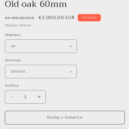
Old oak 60mm
Redna
Znižana
€2.000,00 EUR
Znižanje
€2.486,00 EUR
cena
cena
Vključno z davkom.
obdelava
dimenzije
Količina
Pomanjšaš
Povečaj
količino
količino
za
za
izdelek
izdelek
Dodaj v košarico
Old
Old