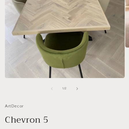
od
1
/
2
ArtDecor
Chevron 5