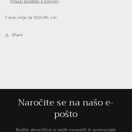
Prikaži podatke o trgovini
Cena velja za 160x90 cm
Share
Naročite se na našo e-
pošto
Bodite obveščeni o naših novostih in promocijah