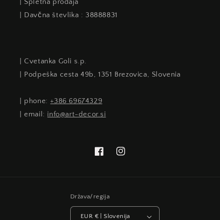
| Spletna prodaja
| Davčna števlika : 38888831
| Cvetanka Goli s.p.
| Podpeška cesta 49b, 1351 Brezovica, Slovenia
| phone:
+386 69674329
| email:
info@art-decor.si
Facebook
Instagram
Država/regija
EUR € | Slovenija