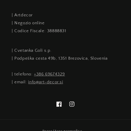
| Artdecor
| Negozio online
| Codice Fiscale: 38888831
| Cvetanka Goli s.p.
| Podpeška cesta 49b, 1351 Brezovica, Slovenia
| telefono:
+386 69674329
| email:
info@art-decor.si
Facebook
Instagram