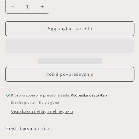
Diminuisci
Aumenta
quantità
quantità
per
per
Rondo
Rondo
Aggiungi al carrello
Pošlji povpraševanje
Ritiro disponibile presso la sede
Podpeška cesta 49b
Di solito pronto in 5 o più giorni
Visualizza i dettagli del negozio
Hrast, barva po izbiri