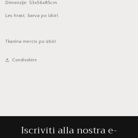
Dimenzije: 53x56x85cm
Les hrast, barva po izbiri.
Tkanina mercis po izbiri.
Condividere
Iscriviti alla nostra e-