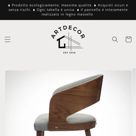
Vai
∎ Prodotto ecologicamente, massima qualità. ∎ Acquisti sicuri e
direttamente
senza rischi. ∎ Ogni tabella è unica. ∎ Il pannello è interamente
ai contenuti
realizzato in legno massello.
Carrello
Passa alle
informazioni
sul
prodotto