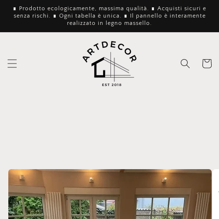
Vai
∎ Prodotto ecologicamente, massima qualità. ∎ Acquisti sicuri e
direttamente
senza rischi. ∎ Ogni tabella è unica. ∎ Il pannello è interamente
ai contenuti
realizzato in legno massello.
Carrello
Passa alle
informazioni
sul
prodotto