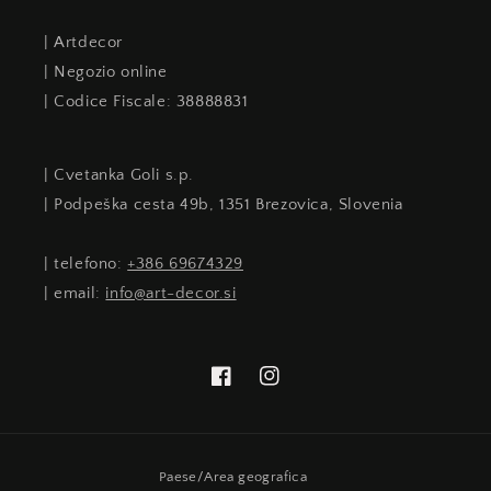
| Artdecor
| Negozio online
| Codice Fiscale: 38888831
| Cvetanka Goli s.p.
| Podpeška cesta 49b, 1351 Brezovica, Slovenia
| telefono:
+386 69674329
| email:
info@art-decor.si
Facebook
Instagram
Paese/Area geografica