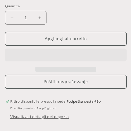
Quantità
Diminuisci
Aumenta
quantità
quantità
per
per
MATRICE
MATRICE
Aggiungi al carrello
bianca
bianca
Pošlji povpraševanje
Ritiro disponibile presso la sede
Podpeška cesta 49b
Di solito pronto in 5 o più giorni
Visualizza i dettagli del negozio