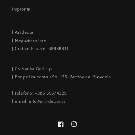
Impronta
| Artdecor
| Negozio online
| Codice Fiscale: 38888831
| Cvetanka Goli s.p.
| Podpeška cesta 49b, 1351 Brezovica, Slovenia
| telefono:
+386 69674329
| email:
info@art-decor.si
Facebook
Instagram