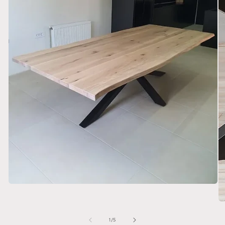
su
1
/
5