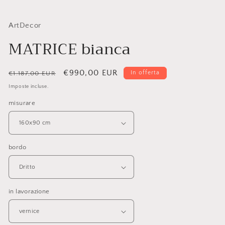
ArtDecor
MATRICE bianca
Prezzo
Prezzo
€990,00 EUR
In offerta
€1.187,00 EUR
di
scontato
Imposte incluse.
listino
misurare
bordo
in lavorazione