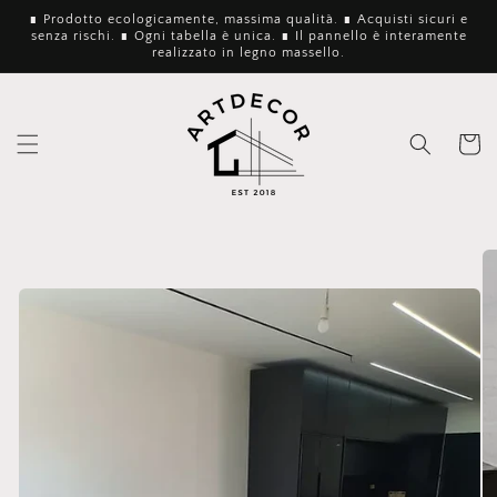
Vai
∎ Prodotto ecologicamente, massima qualità. ∎ Acquisti sicuri e
direttamente
senza rischi. ∎ Ogni tabella è unica. ∎ Il pannello è interamente
ai contenuti
realizzato in legno massello.
Carrello
Passa alle
informazioni
sul
prodotto