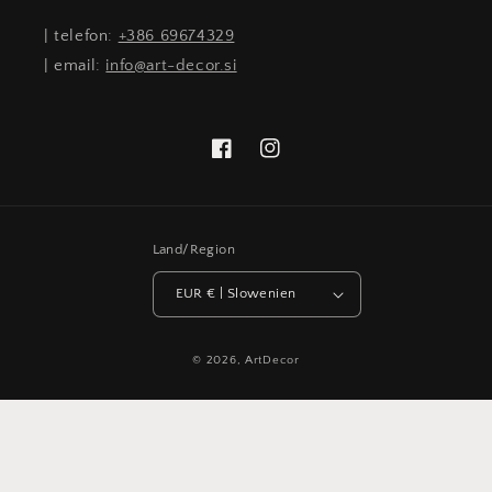
| telefon:
+386 69674329
| email:
info@art-decor.si
Facebook
Instagram
Land/Region
EUR € | Slowenien
© 2026,
ArtDecor