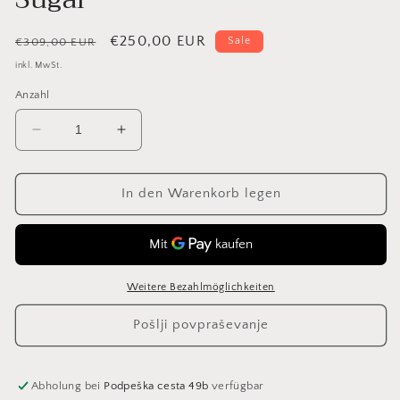
Normaler
Verkaufspreis
€250,00 EUR
Sale
€309,00 EUR
Preis
inkl. MwSt.
Anzahl
Verringere
Erhöhe
die
die
Menge
Menge
für
für
In den Warenkorb legen
Sugar
Sugar
Weitere Bezahlmöglichkeiten
Pošlji povpraševanje
Abholung bei
Podpeška cesta 49b
verfügbar