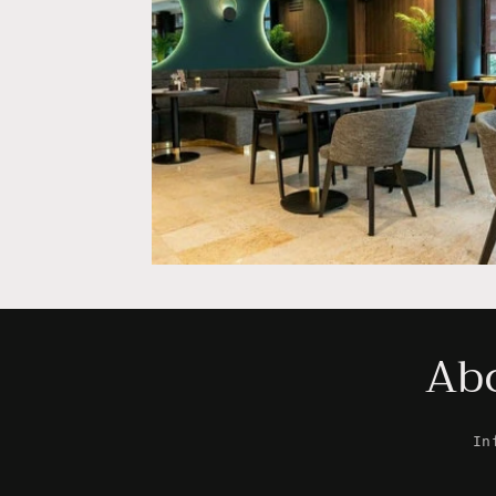
Abo
In