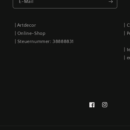
E-Mail
| Artdecor
| 
| Online-Shop
| 
| Steuernummer: 38888831
| 
| 
Facebook
Instagram