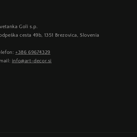
Cvetanka Goli s.p.
Podpeška cesta 49b, 1351 Brezovica, Slovenia
telefon:
+386 69674329
email:
info@art-decor.si