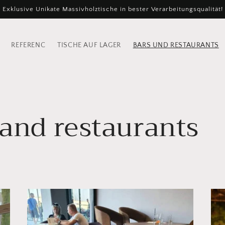
Exklusive Unikate Massivholztische in bester Verarbeitungsqualität!
REFERENC
TISCHE AUF LAGER
BARS UND RESTAURANTS
and restaurants